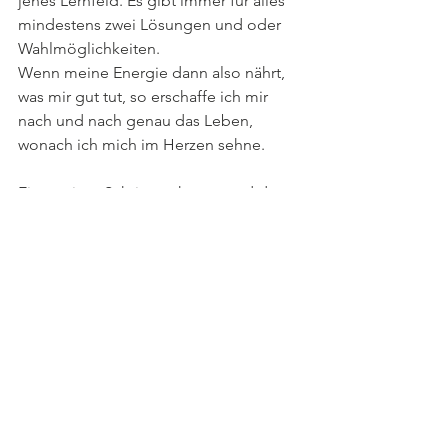
jenes Lernfeld. Es gibt immer für alles 
mindestens zwei Lösungen und oder 
Wahlmöglichkeiten.
Wenn meine Energie dann also nährt, 
was mir gut tut, so erschaffe ich mir 
nach und nach genau das Leben, 
wonach ich mich im Herzen sehne. 
Ein mutiger Schritt nach vorn und dann 
noch einen und noch einen.... 
In Liebe,
Fiona